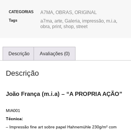
CATEGORIAS
A7MA
OBRAS
ORIGINAL
,
,
Tags
a7ma
arte
Galeria
impressão
m.i.a
,
,
,
,
,
obra
print
shop
street
,
,
,
Descrição
Avaliações (0)
Descrição
João França (m.i.a) – “A PROPRIA AÇÃO”
MIA001
Técnica:
– Impressão fine art sobre papel Hahnemühle 230g/m² com