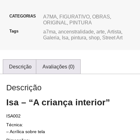
CATEGORIAS
A7MA
FIGURATIVO
OBRAS
,
,
,
ORIGINAL
PINTURA
,
Tags
a7ma
ancenstralidade
arte
Artista
,
,
,
,
Galeria
Isa
pintura
shop
Street Art
,
,
,
,
Descrição
Avaliações (0)
Descrição
Isa – “A criança interior”
ISA002
Técnica:
– Acrílica sobre tela