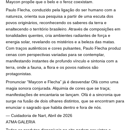
Maycon propõe que o belo e o feroz coexistam.
Paulo Flecha, conduzido pela ligação do ser humano com a
natureza, orienta sua pesquisa a partir de uma escuta dos
povos originários, reconhecendo os saberes da terra e
enaltecendo o território brasileiro. Através de composições em
tonalidades quentes, cria ambientes radiantes de força e
energia solar, revelando os mistérios e a beleza das matas.
Com traços autênticos e cores pulsantes, Paulo Flecha produz
cenas com perspectivas variadas para se contemplar,
manifestando instantes de profundo vínculo e sintonia com a
terra, onde a fauna, a flora e os povos nativos são
protagonistas.
Pronunciar “Maycon e Flecha” já é desvendar Ofá como uma
magia sonora conjurada. Alquimia de cores que se traça;
manifestações de encantaria se lançam. Ofá é a sincronia que
surge na fusão de dois olhares distintos, que se encontram para
enunciar o sagrado que habita dentro e fora de nós.
— Cuidadoria de Nart, Abril de 2026
A7MA GALERIA
Todos os produtos disponíveis no site podem ser vistos e