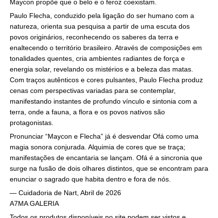
Maycon propõe que o belo e o feroz coexistam.
Paulo Flecha, conduzido pela ligação do ser humano com a
natureza, orienta sua pesquisa a partir de uma escuta dos
povos originários, reconhecendo os saberes da terra e
enaltecendo o território brasileiro. Através de composições em
tonalidades quentes, cria ambientes radiantes de força e
energia solar, revelando os mistérios e a beleza das matas.
Com traços autênticos e cores pulsantes, Paulo Flecha produz
cenas com perspectivas variadas para se contemplar,
manifestando instantes de profundo vínculo e sintonia com a
terra, onde a fauna, a flora e os povos nativos são
protagonistas.
Pronunciar “Maycon e Flecha” já é desvendar Ofá como uma
magia sonora conjurada. Alquimia de cores que se traça;
manifestações de encantaria se lançam. Ofá é a sincronia que
surge na fusão de dois olhares distintos, que se encontram para
enunciar o sagrado que habita dentro e fora de nós.
— Cuidadoria de Nart, Abril de 2026
A7MA GALERIA
Todos os produtos disponíveis no site podem ser vistos e