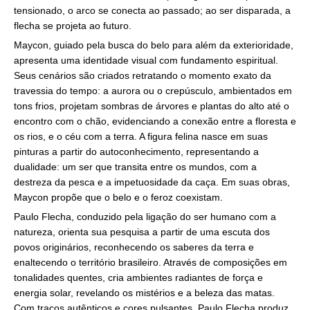
tensionado, o arco se conecta ao passado; ao ser disparada, a
flecha se projeta ao futuro.
Maycon, guiado pela busca do belo para além da exterioridade,
apresenta uma identidade visual com fundamento espiritual.
Seus cenários são criados retratando o momento exato da
travessia do tempo: a aurora ou o crepúsculo, ambientados em
tons frios, projetam sombras de árvores e plantas do alto até o
encontro com o chão, evidenciando a conexão entre a floresta e
os rios, e o céu com a terra. A figura felina nasce em suas
pinturas a partir do autoconhecimento, representando a
dualidade: um ser que transita entre os mundos, com a
destreza da pesca e a impetuosidade da caça. Em suas obras,
Maycon propõe que o belo e o feroz coexistam.
Paulo Flecha, conduzido pela ligação do ser humano com a
natureza, orienta sua pesquisa a partir de uma escuta dos
povos originários, reconhecendo os saberes da terra e
enaltecendo o território brasileiro. Através de composições em
tonalidades quentes, cria ambientes radiantes de força e
energia solar, revelando os mistérios e a beleza das matas.
Com traços autênticos e cores pulsantes, Paulo Flecha produz