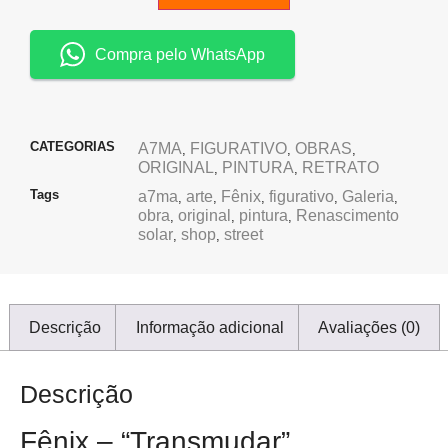
Compra pelo WhatsApp
CATEGORIAS
A7MA
FIGURATIVO
OBRAS
,
,
,
ORIGINAL
PINTURA
RETRATO
,
,
Tags
a7ma
arte
Fênix
figurativo
Galeria
,
,
,
,
,
obra
original
pintura
Renascimento
,
,
,
solar
shop
street
,
,
Descrição
Informação adicional
Avaliações (0)
Descrição
Fênix – “Transmudar”