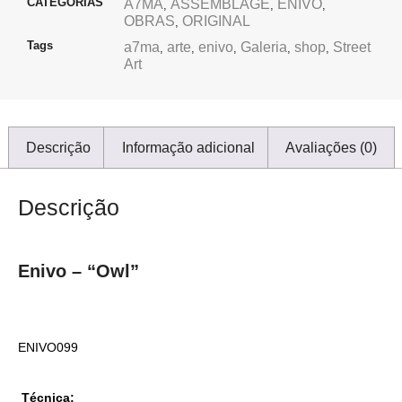
CATEGORIAS
A7MA
ASSEMBLAGE
ENIVO
,
,
,
OBRAS
ORIGINAL
,
Tags
a7ma
arte
enivo
Galeria
shop
Street
,
,
,
,
,
Art
Descrição
Informação adicional
Avaliações (0)
Descrição
Enivo – “Owl”
ENIVO099
Técnica: