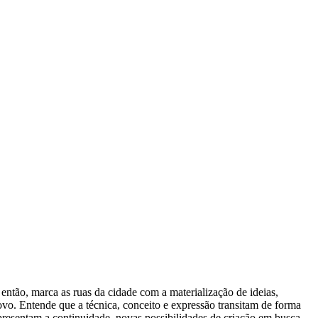
 então, marca as ruas da cidade com a materialização de ideias,
vo. Entende que a técnica, conceito e expressão transitam de forma
apresentam a continuidade, novas possibilidades de criação em busca