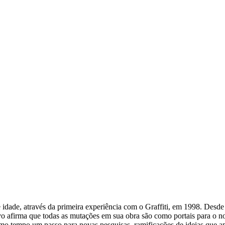
 idade, através da primeira experiência com o Graffiti, em 1998. Desde
o afirma que todas as mutações em sua obra são como portais para o no
mesmo tempo um passo para novas pesquisas, ramificações de ideias que 