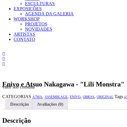
ESCULTURAS
EXPOSIÇÕES
AGENDA DA GALERIA
WORKSHOP
PROJETOS
NOVIDADES
ARTISTAS
CONTATO
Enivo e Atsuo Nakagawa - "Lili Monstra"
valor sob consulta
CATEGORIAS
,
,
,
,
Tags
A7MA
ASSEMBLAGE
ENIVO
OBRAS
ORIGINAL
a
Descrição
Avaliações (0)
Descrição