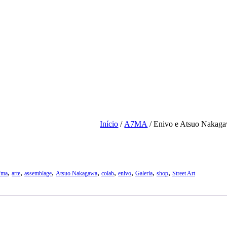
Início
/
A7MA
/ Enivo e Atsuo Nakaga
,
,
,
,
,
,
,
,
7ma
arte
assemblage
Atsuo Nakagawa
colab
enivo
Galeria
shop
Street Art