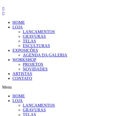
Pular
para
o
conteúdo
HOME
LOJA
LANÇAMENTOS
GRAVURAS
TELAS
ESCULTURAS
EXPOSIÇÕES
AGENDA DA GALERIA
WORKSHOP
PROJETOS
NOVIDADES
ARTISTAS
CONTATO
Menu
HOME
LOJA
LANÇAMENTOS
GRAVURAS
TELAS