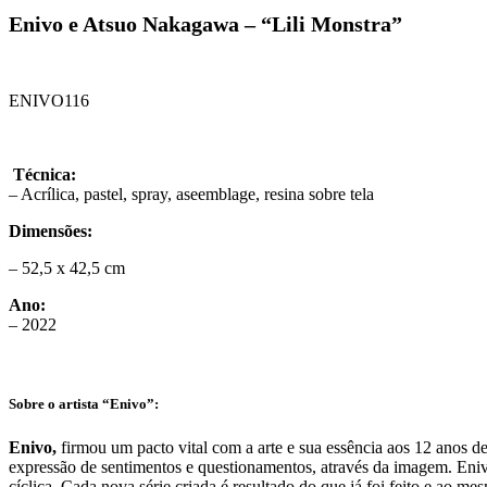
Enivo e Atsuo Nakagawa – “Lili Monstra”
ENIVO116
Técnica:
– Acrílica, pastel, spray, aseemblage, resina sobre tela
Dimensões:
– 52,5 x 42,5 cm
Ano:
– 2022
Sobre o artista “Enivo”:
Enivo,
firmou um pacto vital com a arte e sua essência aos 12 anos de
expressão de sentimentos e questionamentos, através da imagem. Eniv
cíclica. Cada nova série criada é resultado do que já foi feito e ao 