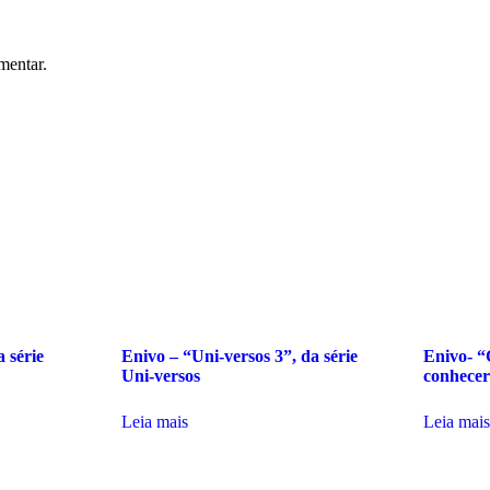
mentar.
 série
Enivo – “Uni-versos 3”, da série
Enivo- “
Uni-versos
conhecer
Leia mais
Leia mais