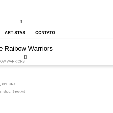
ARTISTAS
CONTATO
ie Raibow Warriors
IBOW WARRIORS
,
PINTURA
,
,
s
shop
Street Art