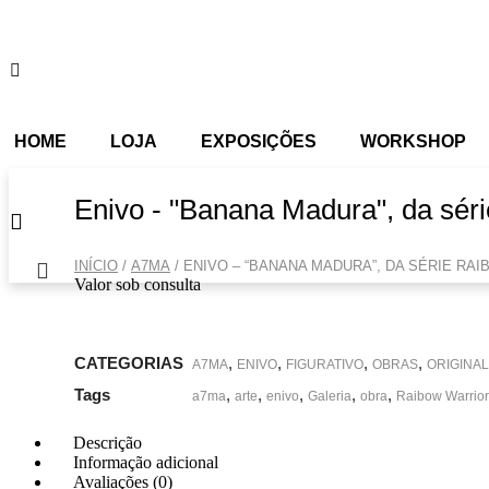
Pular
para
o
conteúdo
HOME
LOJA
EXPOSIÇÕES
WORKSHOP
Enivo - "Banana Madura", da sér
INÍCIO
/
A7MA
/ ENIVO – “BANANA MADURA”, DA SÉRIE RA
Valor sob consulta
CATEGORIAS
,
,
,
,
A7MA
ENIVO
FIGURATIVO
OBRAS
ORIGINAL
Tags
,
,
,
,
,
a7ma
arte
enivo
Galeria
obra
Raibow Warrior
Descrição
Informação adicional
Avaliações (0)