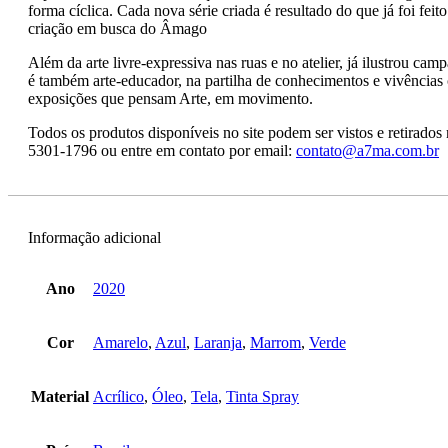
forma cíclica. Cada nova série criada é resultado do que já foi fe
criação em busca do Âmago
Além da arte livre-expressiva nas ruas e no atelier, já ilustrou ca
é também arte-educador, na partilha de conhecimentos e vivência
exposições que pensam Arte, em movimento.
Todos os produtos disponíveis no site podem ser vistos e retirad
5301-1796 ou entre em contato por email:
contato@a7ma.com.br
Informação adicional
Ano
2020
Cor
Amarelo
,
Azul
,
Laranja
,
Marrom
,
Verde
Material
Acrílico
,
Óleo
,
Tela
,
Tinta Spray