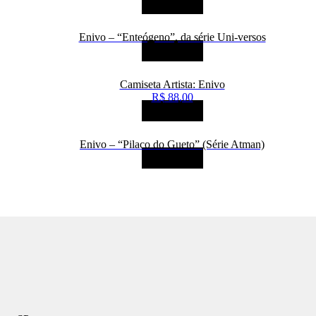
LEIA MAIS
Enivo – “Enteógeno”, da série Uni-versos
LEIA MAIS
Camiseta Artista: Enivo
R$
88,00
LEIA MAIS
Enivo – “Pilaco do Gueto” (Série Atman)
LEIA MAIS