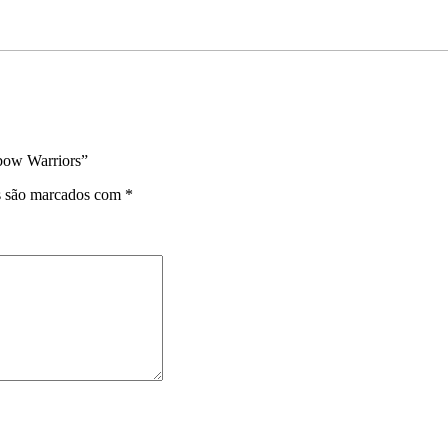
ibow Warriors”
s são marcados com
*