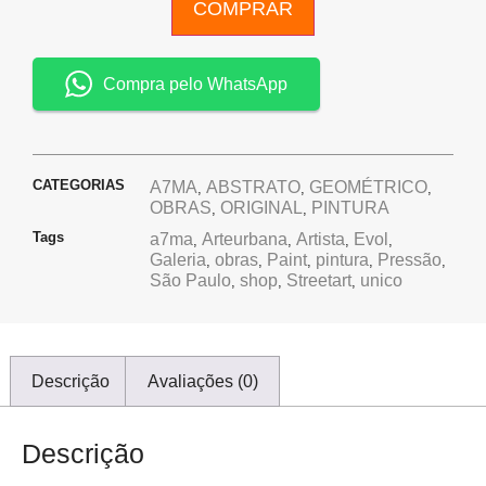
COMPRAR
Compra pelo WhatsApp
CATEGORIAS
A7MA
ABSTRATO
GEOMÉTRICO
,
,
,
OBRAS
ORIGINAL
PINTURA
,
,
Tags
a7ma
Arteurbana
Artista
Evol
,
,
,
,
Galeria
obras
Paint
pintura
Pressão
,
,
,
,
,
São Paulo
shop
Streetart
unico
,
,
,
Descrição
Avaliações (0)
Descrição