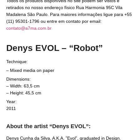
Todos os produtos disponíveis no site podem ser vistos e
retirados no nosso endereço físico Rua Harmonia 95C Vila
Madalena São Paulo. Para maiores informações ligue para +55
(11) 95301-1796 ou entre em contato por email:
contato@a7ma.com.br
Denys EVOL – “Robot”
Technique:
– Mixed media on paper
Dimensions:
– Width: 63,5 cm
– Height: 45,5 cm
Year:
2011
About the artist “Denys EVOL”:
Denys Cunha da Silva, A.K.A. ”Evol”, graduated in Design.