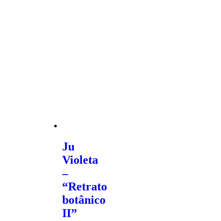
Ju
Violeta
–
“Retrato
botânico
II”