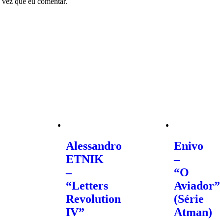
 vez que eu comentar.
Alessandro
Enivo
ETNIK
–
–
“O
“Letters
Aviador”
Revolution
(Série
IV”
Atman)