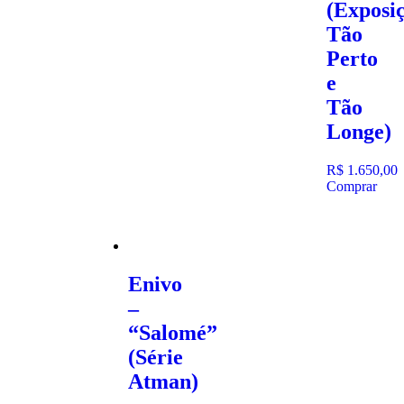
(Exposi
Tão
Perto
e
Tão
Longe)
R$
1.650,00
Comprar
Enivo
–
“Salomé”
(Série
Atman)