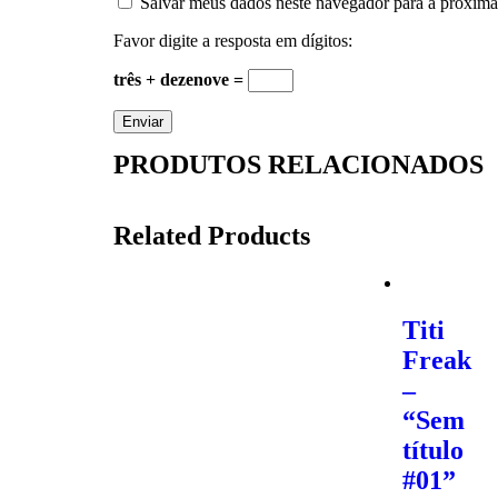
Salvar meus dados neste navegador para a próxima
Favor digite a resposta em dígitos:
três + dezenove =
PRODUTOS RELACIONADOS
Related Products
Titi
Freak
–
“Sem
título
#01”