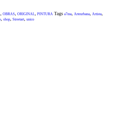
,
,
,
Tags
,
,
,
L
OBRAS
ORIGINAL
PINTURA
a7ma
Arteurbana
Artista
,
,
,
o
shop
Streetart
unico