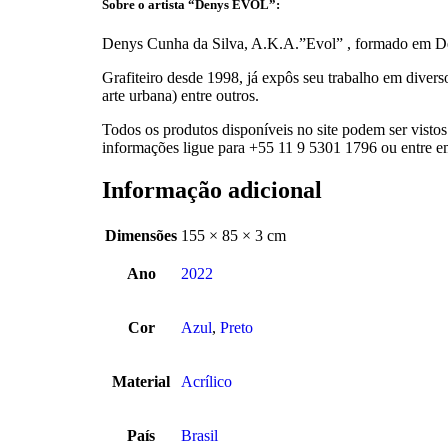
Sobre o artista “Denys EVOL”:
Denys Cunha da Silva, A.K.A.”Evol” , formado em D
Grafiteiro desde 1998, já expôs seu trabalho em div
arte urbana) entre outros.
Todos os produtos disponíveis no site podem ser visto
informações ligue para +55 11 9 5301 1796 ou entre e
Informação adicional
Dimensões
155 × 85 × 3 cm
Ano
2022
Cor
Azul
,
Preto
Material
Acrílico
País
Brasil