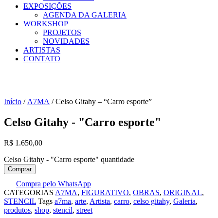
EXPOSIÇÕES
AGENDA DA GALERIA
WORKSHOP
PROJETOS
NOVIDADES
ARTISTAS
CONTATO
Início
/
A7MA
/ Celso Gitahy – “Carro esporte”
Celso Gitahy - "Carro esporte"
R$
1.650,00
Celso Gitahy - "Carro esporte" quantidade
Comprar
Compra pelo WhatsApp
CATEGORIAS
A7MA
,
FIGURATIVO
,
OBRAS
,
ORIGINAL
,
STENCIL
Tags
a7ma
,
arte
,
Artista
,
carro
,
celso gitahy
,
Galeria
,
produtos
,
shop
,
stencil
,
street