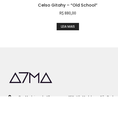
Celso Gitahy – “Old School”
R$
880,00
LEIA MAIS
Rua Medeiros de Albuquerque, 250 - Vila Madalena - São Paulo 
+55 (11) 95301-1796
contato@a7ma.com.br / a7magaleria@gmail.com