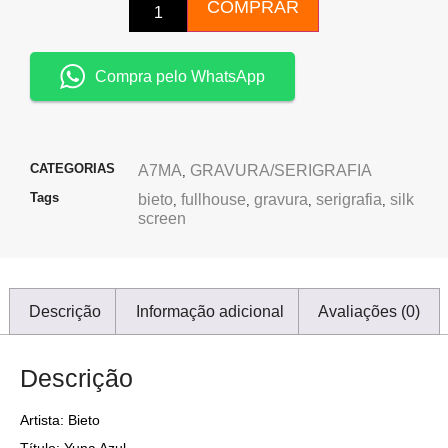
COMPRAR
Compra pelo WhatsApp
CATEGORIAS
A7MA
GRAVURA/SERIGRAFIA
,
Tags
bieto
fullhouse
gravura
serigrafia
silk
,
,
,
,
screen
Descrição
Informação adicional
Avaliações (0)
Descrição
Artista: Bieto
Título: Yuna Azul