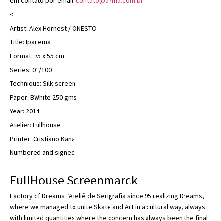
em contato por email:
contato@a7ma.com.br
<
Artist: Alex Hornest / ONESTO
Title: Ipanema
Format: 75 x 55 cm
Series: 01/100
Technique: Silk screen
Paper: BWhite 250 gms
Year: 2014
Atelier: Fullhouse
Printer: Cristiano Kana
Numbered and signed
FullHouse Screenmarck
Factory of Dreams “Ateliê de Serigrafia since 95 realizing Dreams,
where we managed to unite Skate and Art in a cultural way, always
with limited quantities where the concern has always been the final