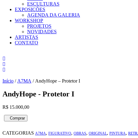
ESCULTURAS
EXPOSIÇÕES
AGENDA DA GALERIA
WORKSHOP
PROJETOS
NOVIDADES
ARTISTAS
CONTATO
Início
/
A7MA
/ AndyHope – Protetor I
AndyHope - Protetor I
R$
15.000,00
AndyHope
Comprar
-
Compra pelo WhatsApp
Protetor
CATEGORIAS
,
,
,
,
,
I
A7MA
FIGURATIVO
OBRAS
ORIGINAL
PINTURA
RETR