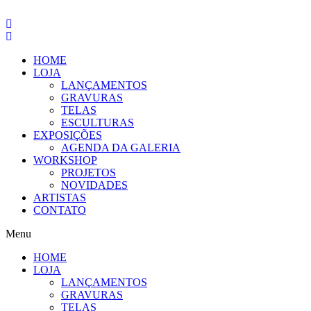
Pular
para
o
conteúdo
HOME
LOJA
LANÇAMENTOS
GRAVURAS
TELAS
ESCULTURAS
EXPOSIÇÕES
AGENDA DA GALERIA
WORKSHOP
PROJETOS
NOVIDADES
ARTISTAS
CONTATO
Menu
HOME
LOJA
LANÇAMENTOS
GRAVURAS
TELAS