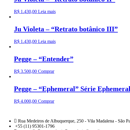
R$
1.430,00
Leia mais
Ju Violeta – “Retrato botânico III”
R$
1.430,00
Leia mais
Pegge – “Entender”
R$
3.500,00
Comprar
Pegge – “Ephemeral” Série Ephemera
R$
4.000,00
Comprar
Rua Medeiros de Albuquerque, 250 - Vila Madalena - São P
+55 (11) 95301-1796