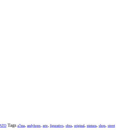
Tags
,
,
,
,
,
,
,
,
ATO
a7ma
andyhope
arte
figurativo
obra
original
pintura
shop
street