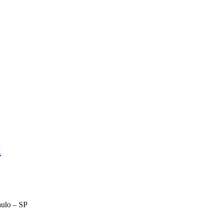
l
aulo – SP