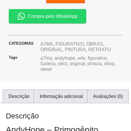
Compra pelo WhatsApp
CATEGORIAS
A7MA
FIGURATIVO
OBRAS
,
,
,
ORIGINAL
PINTURA
RETRATO
,
,
Tags
a7ma
andyhope
arte
figurativo
,
,
,
,
Galeria
obra
original
pintura
shop
,
,
,
,
,
street
Descrição
Informação adicional
Avaliações (0)
Descrição
AndyHope – Primogênito