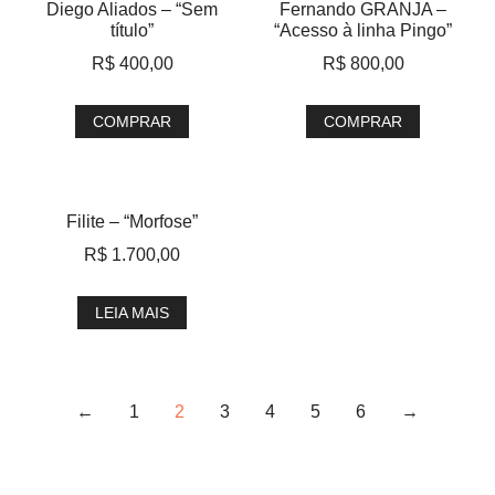
Diego Aliados – “Sem
Fernando GRANJA –
título”
“Acesso à linha Pingo”
R$
400,00
R$
800,00
COMPRAR
COMPRAR
Filite – “Morfose”
R$
1.700,00
LEIA MAIS
←
1
2
3
4
5
6
→