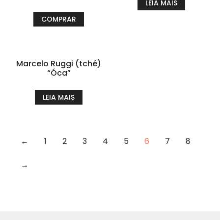
LEIA MAIS
COMPRAR
Marcelo Ruggi (tché)
“Óca”
LEIA MAIS
←
1
2
3
4
5
6
7
8
→