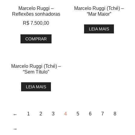
Marcelo Ruggi –
Marcelo Ruggi (Tché) –
Reflexões sonhadoras
“Mar Maior”
R$
7.500,00
LEIA MAIS
COMPRAR
Marcelo Ruggi (Tché) –
“Sem Título”
LEIA MAIS
←
1
2
3
4
5
6
7
8
→