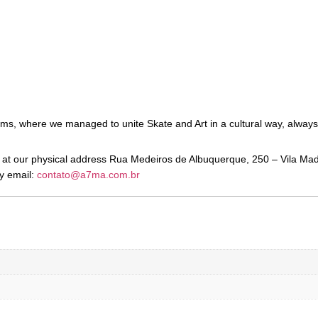
ams, where we managed to unite Skate and Art in a cultural way, always
wn at our physical address Rua Medeiros de Albuquerque, 250 – Vila Ma
by email:
contato@a7ma.com.br