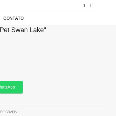
FIA
/ SIMONE SISS – “PET SWAN LAKE”
CONTATO
"Pet Swan Lake"
hatsApp
ERIGRAFIA