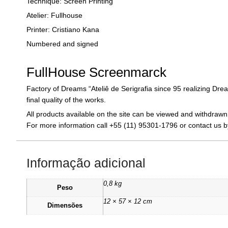
Technique: Screen Printing
Atelier: Fullhouse
Printer: Cristiano Kana
Numbered and signed
FullHouse Screenmarck
Factory of Dreams “Ateliê de Serigrafia since 95 realizing Dre
final quality of the works.
All products available on the site can be viewed and withdra
For more information call +55 (11) 95301-1796 or contact us 
Informação adicional
0,8 kg
Peso
12 × 57 × 12 cm
Dimensões