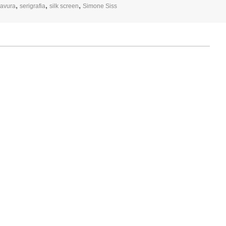
,
,
,
ravura
serigrafia
silk screen
Simone Siss