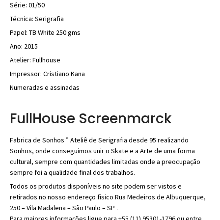
Série: 01/50
Técnica: Serigrafia
Papel: TB White 250 gms
Ano: 2015
Atelier: Fullhouse
Impressor: Cristiano Kana
Numeradas e assinadas
FullHouse Screenmarck
Fabrica de Sonhos ” Ateliê de Serigrafia desde 95 realizando
Sonhos, onde conseguimos unir o Skate e a Arte de uma forma
cultural, sempre com quantidades limitadas onde a preocupação
sempre foi a qualidade final dos trabalhos.
Todos os produtos disponíveis no site podem ser vistos e
retirados no nosso endereço fisico Rua Medeiros de Albuquerque,
250 – Vila Madalena – São Paulo – SP .
Para maiores informações ligue para +55 (11) 95301-1796 ou entre