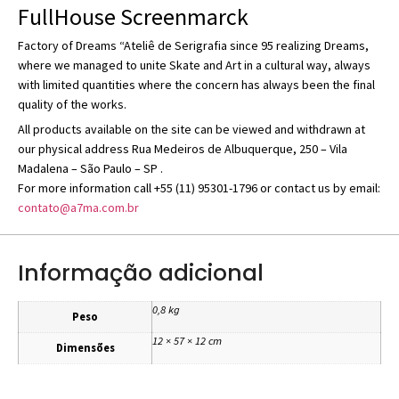
FullHouse Screenmarck
Factory of Dreams “Ateliê de Serigrafia since 95 realizing Dreams,
where we managed to unite Skate and Art in a cultural way, always
with limited quantities where the concern has always been the final
quality of the works.
All products available on the site can be viewed and withdrawn at
our physical address Rua Medeiros de Albuquerque, 250 – Vila
Madalena – São Paulo – SP .
For more information call +55 (11) 95301-1796 or contact us by email:
contato@a7ma.com.br
Informação adicional
0,8 kg
Peso
12 × 57 × 12 cm
Dimensões