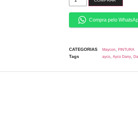
COMPRAR
Compra pelo WhatsA
CATEGORIAS
,
Maycon
PINTURA
Tags
,
,
ayco
Ayco Dany
Da