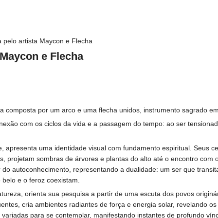
 pelo artista Maycon e Flecha
a Maycon e Flecha
 composta por um arco e uma flecha unidos, instrumento sagrado em co
nexão com os ciclos da vida e a passagem do tempo: ao ser tensionado
, apresenta uma identidade visual com fundamento espiritual. Seus c
, projetam sombras de árvores e plantas do alto até o encontro com o 
rtir do autoconhecimento, representando a dualidade: um ser que trans
belo e o feroz coexistam.
ureza, orienta sua pesquisa a partir de uma escuta dos povos originá
uentes, cria ambientes radiantes de força e energia solar, revelando o
ariadas para se contemplar, manifestando instantes de profundo víncul