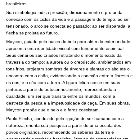
brasileiras.
Sua simbologia indica precisão, direcionamento e profunda
conexão com os ciclos da vida e a passagem do tempo: ao ser
tensionado, o arco se conecta ao passado; ao ser disparada, a
flecha se projeta ao futuro.
Maycon, guiado pela busca do belo para além da exterioridade,
apresenta uma identidade visual com fundamento espiritual.
Seus cenários são criados retratando o momento exato da
travessia do tempo: a aurora ou o crepúsculo, ambientados em
tons frios, projetam sombras de árvores e plantas do alto até o
encontro com o chão, evidenciando a conexão entre a floresta e
os rios, e o céu com a terra. A figura felina nasce em suas
pinturas a partir do autoconhecimento, representando a
dualidade: um ser que transita entre os mundos, com a
destreza da pesca e a impetuosidade da caça. Em suas obras,
Maycon propõe que o belo e o feroz coexistam.
Paulo Flecha, conduzido pela ligação do ser humano com a
natureza, orienta sua pesquisa a partir de uma escuta dos
povos originários, reconhecendo os saberes da terra e
enaltecendo o território brasileiro. Através de composições em