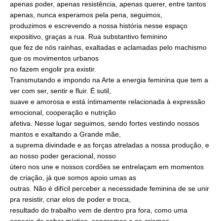
apenas poder, apenas resistência, apenas querer, entre tantos
apenas, nunca esperamos pela pena, seguimos,
produzimos e escrevendo a nossa história nesse espaço
expositivo, graças a rua. Rua substantivo feminino
que fez de nós rainhas, exaltadas e aclamadas pelo machismo
que os movimentos urbanos
no fazem engolir pra existir.
Transmutando e impondo na Arte a energia feminina que tem a
ver com ser, sentir e fluir. É sutil,
suave e amorosa e está íntimamente relacionada à expressão
emocional, cooperação e nutrição
afetiva. Nesse lugar seguimos, sendo fortes vestindo nossos
mantos e exaltando a Grande mãe,
a suprema divindade e as forças atreladas a nossa produção, e
ao nosso poder geracional, nosso
útero nos une e nossos cordões se entrelaçam em momentos
de criação, já que somos apoio umas as
outras. Não é difícil perceber a necessidade feminina de se unir
pra resistir, criar elos de poder e troca,
resultado do trabalho vem de dentro pra fora, como uma
especie de saber místico, sangramos e co-criamos.