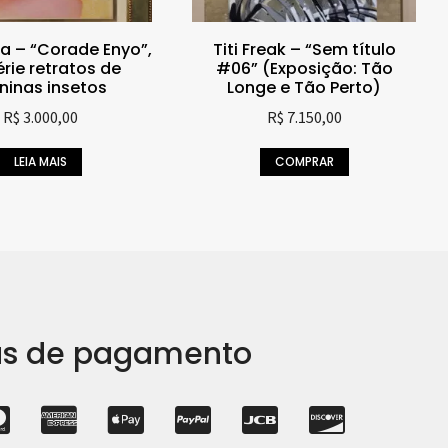
ta – “Corade Enyo”,
Titi Freak – “Sem título
́rie retratos de
#06” (Exposição: Tão
inas insetos
Longe e Tão Perto)
R$
3.000,00
R$
7.150,00
LEIA MAIS
COMPRAR
s de pagamento