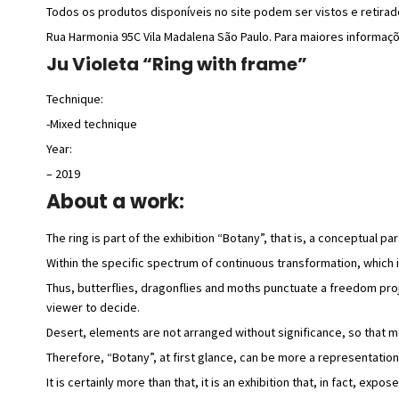
Todos os produtos disponíveis no site podem ser vistos e retira
Rua Harmonia 95C Vila Madalena São Paulo. Para maiores informaç
Ju Violeta “Ring with frame”
Technique:
-Mixed technique
Year:
– 2019
About a work:
The ring is part of the exhibition “Botany”, that is, a conceptual 
Within the specific spectrum of continuous transformation, which is
Thus, butterflies, dragonflies and moths punctuate a freedom proje
viewer to decide.
Desert, elements are not arranged without significance, so that m
Therefore, “Botany”, at first glance, can be more a representation 
It is certainly more than that, it is an exhibition that, in fact, exp