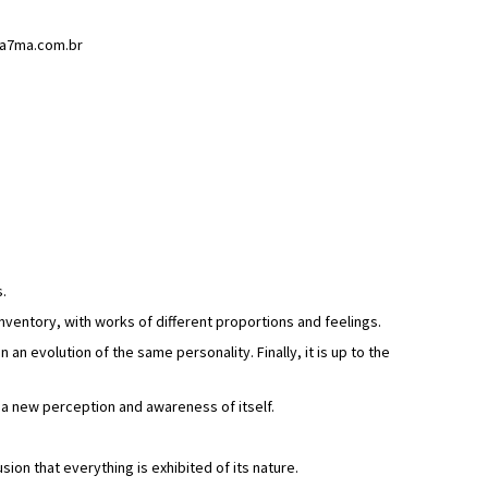
o@a7ma.com.br
s.
inventory, with works of different proportions and feelings.
n evolution of the same personality. Finally, it is up to the
 a new perception and awareness of itself.
lusion that everything is exhibited of its nature.