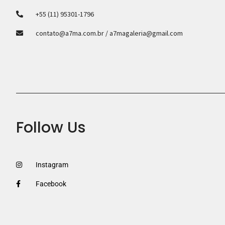
+55 (11) 95301-1796
contato@a7ma.com.br / a7magaleria@gmail.com
Follow Us
Instagram
Facebook