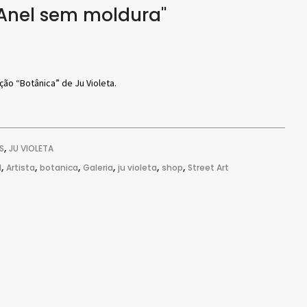
"Anel sem moldura"
ção “Botânica” de Ju Violeta.
,
S
JU VIOLETA
,
,
,
,
,
,
l
Artista
botanica
Galeria
ju violeta
shop
Street Art