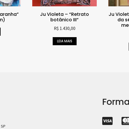
 aranha”
Ju Violeta – “Retrato
Ju Viole
n)
botânico III”
da se
men
R$
1.430,00
LEIA MAIS
Forma
– SP