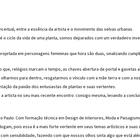
nceitual, entre a essência da artista e o movimento das selvas urbanas.
l é o ciclo da vida de uma planta, somos deparados com um verdadeiro inv
 projetada em personagens femininas que hora são duas, sinalizando cump
o que, relógios marcam o tempo, as chaves abertura de portal e gavetas
lharmos para dentro, resgatarmos o vínculo com a mãe terra e com a nos
ntação da paixão dos entusiastas de plantas e suas vertentes.
 a artista no seu mais recente encontro: consigo mesma, levando a conclu
São Paulo. Com formação técnica em Design de Interiores, Moda e Paisagism
alogam, pois essa é a mais forte vertente em seus temas artísticos e suas 
 com sensibilidade, fazendo com que nossos olhos sinta algo que está al