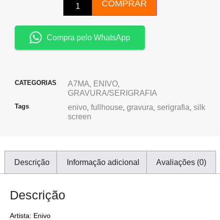
COMPRAR
Compra pelo WhatsApp
CATEGORIAS
A7MA
ENIVO
,
,
GRAVURA/SERIGRAFIA
Tags
enivo
fullhouse
gravura
serigrafia
silk
,
,
,
,
screen
Descrição
Informação adicional
Avaliações (0)
Descrição
Artista: Enivo