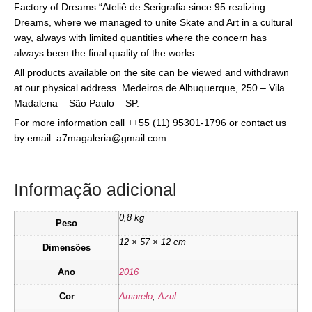
Factory of Dreams “Ateliê de Serigrafia since 95 realizing
Dreams, where we managed to unite Skate and Art in a cultural
way, always with limited quantities where the concern has
always been the final quality of the works.
All products available on the site can be viewed and withdrawn
at our physical address Medeiros de Albuquerque, 250 – Vila
Madalena – São Paulo – SP.
For more information call ++55 (11) 95301-1796 or contact us
by email: a7magaleria@gmail.com
Informação adicional
0,8 kg
Peso
12 × 57 × 12 cm
Dimensões
Ano
2016
Cor
Amarelo
,
Azul