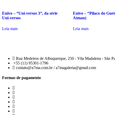
Enivo – “Uni-versos 3”, da série
Enivo – “Pilaco do Guet
Uni-versos
Atman)
Leia mais
Leia mais
Rua Medeiros de Albuquerque, 250 - Vila Madalena - São P
+55 (11) 95301-1796
contato@a7ma.com.br / a7magaleria@gmail.com
Formas de pagamento