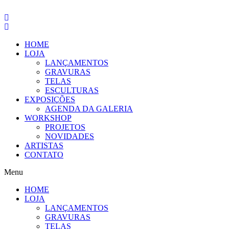
Pular
para
o
conteúdo
HOME
LOJA
LANÇAMENTOS
GRAVURAS
TELAS
ESCULTURAS
EXPOSIÇÕES
AGENDA DA GALERIA
WORKSHOP
PROJETOS
NOVIDADES
ARTISTAS
CONTATO
Menu
HOME
LOJA
LANÇAMENTOS
GRAVURAS
TELAS