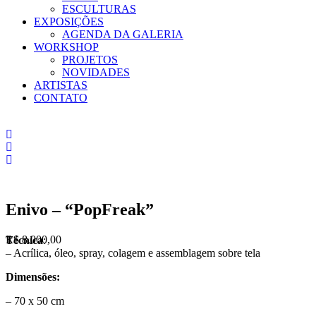
ESCULTURAS
EXPOSIÇÕES
AGENDA DA GALERIA
WORKSHOP
PROJETOS
NOVIDADES
ARTISTAS
CONTATO
Enivo – “PopFreak”
R$
8.000,00
Técnica
:
– Acrílica, óleo, spray, colagem e assemblagem sobre tela
Dimensões:
– 70 x 50 cm