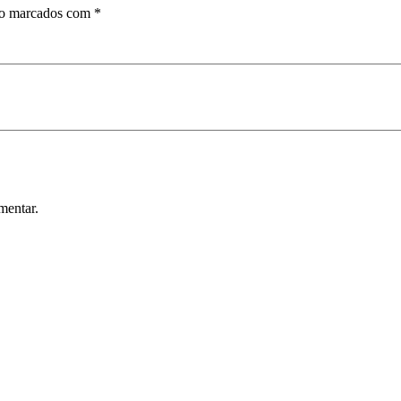
ão marcados com
*
mentar.