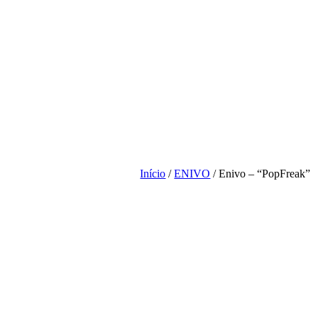
Início
/
ENIVO
/ Enivo – “PopFreak”