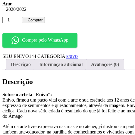
Ano:
– 2020/2022
Enivo
Comprar
–
“PopFreak”
quantidade
Compra pelo WhatsApp
SKU
ENIVO144
CATEGORIA
ENIVO
Descrição
Informação adicional
Avaliações (0)
Descrição
Sobre o artista “Enivo”:
Enivo, firmou um pacto vital com a arte e sua essência aos 12 anos de
expressão de sentimentos e questionamentos, através da imagem. Eniv
cíclica. Cada nova série criada é resultado do que já foi feito e ao 
do Âmago
Além da arte livre-expressiva nas ruas e no atelier, já ilustrou campa
também arte-educador, na partilha de conhecimentos e vivências com