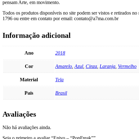
pensam Arte, em movimento.
Todos os produtos disponíveis no site podem ser vistos e retirados 
1796 ou entre em contato por email: contato@a7ma.com.br
Informação adicional
Ano
2018
Cor
Amarelo
,
Azul
,
Cinza
,
Laranja
,
Vermelho
Material
Tela
País
Brasil
Avaliações
Não há avaliações ainda.
Seja o primeiro a avaliar “Enivo – “PopFreak””