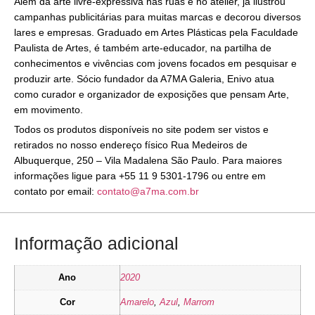
Além da arte livre-expressiva nas ruas e no atelier, já ilustrou
campanhas publicitárias para muitas marcas e decorou diversos
lares e empresas. Graduado em Artes Plásticas pela Faculdade
Paulista de Artes, é também arte-educador, na partilha de
conhecimentos e vivências com jovens focados em pesquisar e
produzir arte. Sócio fundador da A7MA Galeria, Enivo atua
como curador e organizador de exposições que pensam Arte,
em movimento.
Todos os produtos disponíveis no site podem ser vistos e
retirados no nosso endereço físico Rua Medeiros de
Albuquerque, 250 – Vila Madalena São Paulo. Para maiores
informações ligue para +55 11 9 5301-1796 ou entre em
contato por email:
contato@a7ma.com.br
Informação adicional
Ano
2020
Cor
Amarelo
,
Azul
,
Marrom