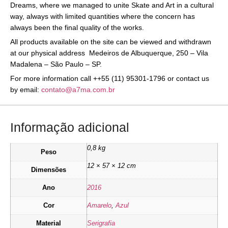
Dreams, where we managed to unite Skate and Art in a cultural
way, always with limited quantities where the concern has
always been the final quality of the works.
All products available on the site can be viewed and withdrawn
at our physical address Medeiros de Albuquerque, 250 – Vila
Madalena – São Paulo – SP.
For more information call ++55 (11) 95301-1796 or contact us
by email:
contato@a7ma.com.br
Informação adicional
0,8 kg
Peso
12 × 57 × 12 cm
Dimensões
Ano
2016
Cor
Amarelo
,
Azul
Material
Serigrafia