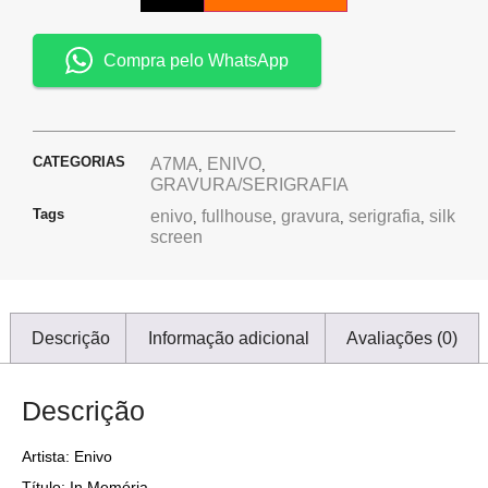
Compra pelo WhatsApp
CATEGORIAS
A7MA
ENIVO
,
,
GRAVURA/SERIGRAFIA
Tags
enivo
fullhouse
gravura
serigrafia
silk
,
,
,
,
screen
Descrição
Informação adicional
Avaliações (0)
Descrição
Artista: Enivo
Título: In Memória