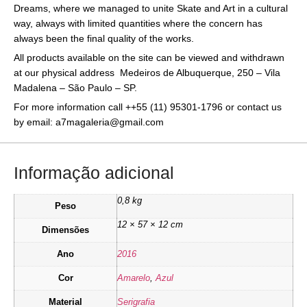
Dreams, where we managed to unite Skate and Art in a cultural
way, always with limited quantities where the concern has
always been the final quality of the works.
All products available on the site can be viewed and withdrawn
at our physical address Medeiros de Albuquerque, 250 – Vila
Madalena – São Paulo – SP.
For more information call ++55 (11) 95301-1796 or contact us
by email: a7magaleria@gmail.com
Informação adicional
0,8 kg
Peso
12 × 57 × 12 cm
Dimensões
Ano
2016
Cor
Amarelo
,
Azul
Material
Serigrafia