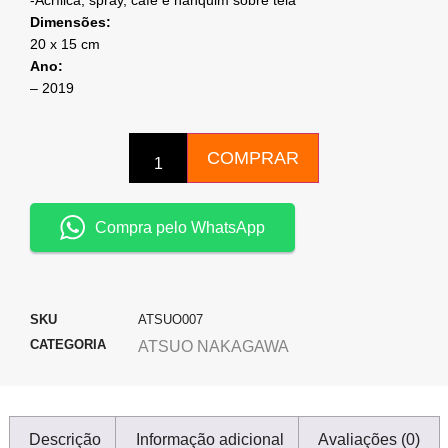
-Acrílica, spray, café e nanquim sobre tela
Dimensões:
20 x 15 cm
Ano:
– 2019
COMPRAR
Compra pelo WhatsApp
SKU
ATSUO007
CATEGORIA
ATSUO NAKAGAWA
Descrição
Informação adicional
Avaliações (0)