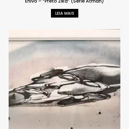
Enivo – “Preto Zika” (Série Atman)
LEIA MAIS