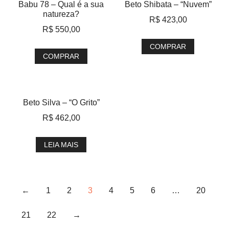
Babu 78 – Qual é a sua
Beto Shibata – “Nuvem”
natureza?
R$
423,00
R$
550,00
COMPRAR
COMPRAR
Beto Silva – “O Grito”
R$
462,00
LEIA MAIS
←
1
2
3
4
5
6
…
20
21
22
→