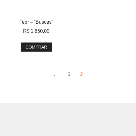
Teor – “Buscas”
R$
1.650,00
COMPRAR
←
1
2