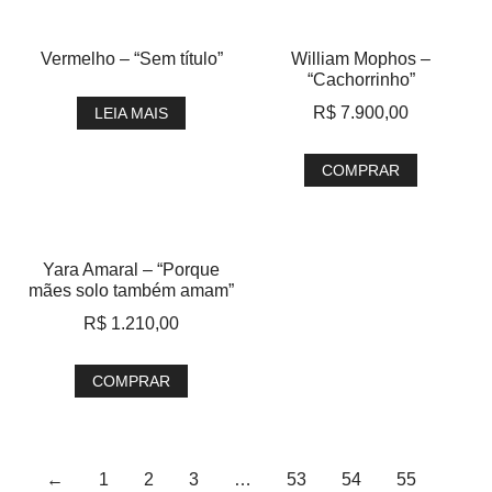
Vermelho – “Sem título”
William Mophos –
“Cachorrinho”
R$
7.900,00
LEIA MAIS
COMPRAR
Yara Amaral – “Porque
mães solo também amam”
R$
1.210,00
COMPRAR
←
1
2
3
…
53
54
55