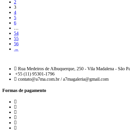
2
3
4
5
6
…
54
55
56
→
Rua Medeiros de Albuquerque, 250 - Vila Madalena - São P
+55 (11) 95301-1796
contato@a7ma.com.br / a7magaleria@gmail.com
Formas de pagamento