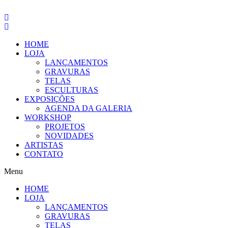
Pular
para
o
conteúdo
HOME
LOJA
LANÇAMENTOS
GRAVURAS
TELAS
ESCULTURAS
EXPOSIÇÕES
AGENDA DA GALERIA
WORKSHOP
PROJETOS
NOVIDADES
ARTISTAS
CONTATO
Menu
HOME
LOJA
LANÇAMENTOS
GRAVURAS
TELAS