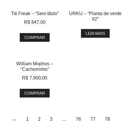
Titi Freak – “Sem título”
URKU – “Planta de verde
#2”
R$
847,00
LEIA MAIS
COMPRAR
William Mophos –
“Cachorrinho”
R$
7.900,00
COMPRAR
←
1
2
3
…
76
77
78