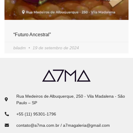
“Futuro Ancestral”
biladm
19 de setembro de 2024
Rua Medeiros de Albuquerque, 250 - Vila Madalena - São
Paulo – SP
+55 (11) 95301-1796
contato@a7ma.com.br / a7magaleria@gmail.com