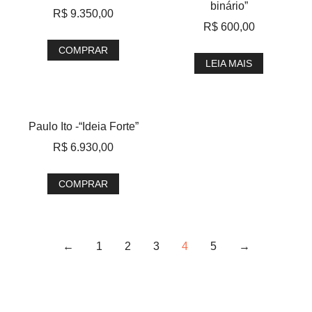
binário”
R$
9.350,00
R$
600,00
COMPRAR
LEIA MAIS
Paulo Ito -“Ideia Forte”
R$
6.930,00
COMPRAR
←
1
2
3
4
5
→