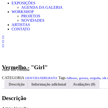
EXPOSIÇÕES
AGENDA DA GALERIA
WORKSHOP
PROJETOS
NOVIDADES
ARTISTAS
CONTATO
Vermelho - "Girl"
valor sob consulta
CATEGORIA
Tags
,
,
,
GRAVURA/SERIGRAFIA
fullhouse
gravura
serigrafia
silk 
Descrição
Informação adicional
Avaliações (0)
Descrição