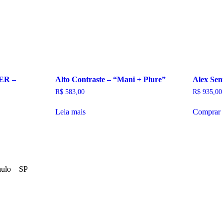
PER –
Alto Contraste – “Mani + Plure”
Alex Sen
R$
583,00
R$
935,00
Leia mais
Comprar
aulo – SP