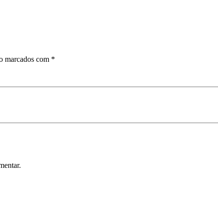
ão marcados com
*
mentar.