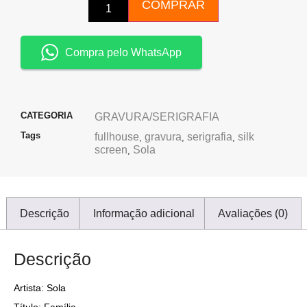
COMPRAR
Compra pelo WhatsApp
CATEGORIA
GRAVURA/SERIGRAFIA
Tags
fullhouse
gravura
serigrafia
silk
,
,
,
screen
Sola
,
Descrição
Informação adicional
Avaliações (0)
Descrição
Artista: Sola
Título: Família