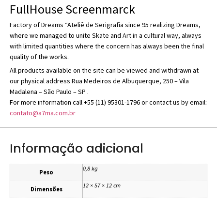
FullHouse Screenmarck
Factory of Dreams “Ateliê de Serigrafia since 95 realizing Dreams,
where we managed to unite Skate and Art in a cultural way, always
with limited quantities where the concern has always been the final
quality of the works.
All products available on the site can be viewed and withdrawn at
our physical address Rua Medeiros de Albuquerque, 250 – Vila
Madalena – São Paulo – SP .
For more information call +55 (11) 95301-1796 or contact us by email:
contato@a7ma.com.br
Informação adicional
0,8 kg
Peso
12 × 57 × 12 cm
Dimensões