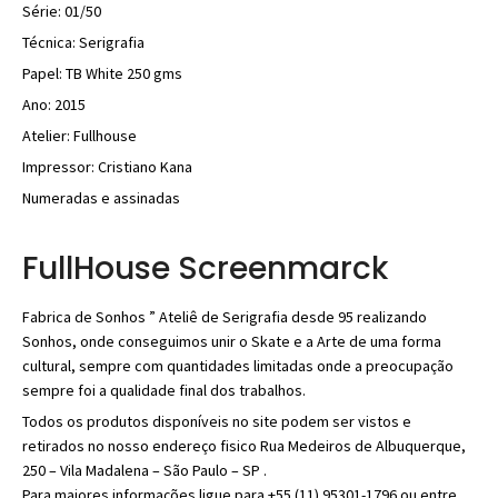
Série: 01/50
Técnica: Serigrafia
Papel: TB White 250 gms
Ano: 2015
Atelier: Fullhouse
Impressor: Cristiano Kana
Numeradas e assinadas
FullHouse Screenmarck
Fabrica de Sonhos ” Ateliê de Serigrafia desde 95 realizando
Sonhos, onde conseguimos unir o Skate e a Arte de uma forma
cultural, sempre com quantidades limitadas onde a preocupação
sempre foi a qualidade final dos trabalhos.
Todos os produtos disponíveis no site podem ser vistos e
retirados no nosso endereço fisico Rua Medeiros de Albuquerque,
250 – Vila Madalena – São Paulo – SP .
Para maiores informações ligue para +55 (11) 95301-1796 ou entre