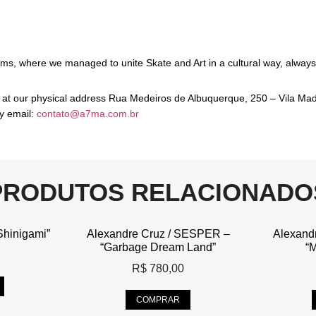
ams, where we managed to unite Skate and Art in a cultural way, always
wn at our physical address Rua Medeiros de Albuquerque, 250 – Vila Ma
by email:
contato@a7ma.com.br
PRODUTOS RELACIONADO
hinigami”
Alexandre Cruz / SESPER –
Alexand
“Garbage Dream Land”
“M
R$
780,00
COMPRAR