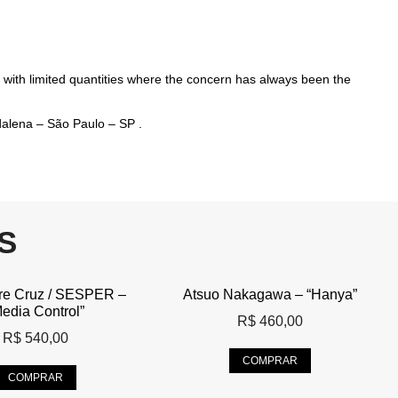
 with limited quantities where the concern has always been the
dalena – São Paulo – SP .
S
re Cruz / SESPER –
Atsuo Nakagawa – “Hanya”
edia Control”
R$
460,00
R$
540,00
COMPRAR
COMPRAR