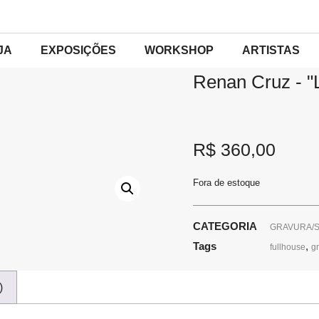
INÍCIO
/
GRAVURA/SERIGRA
JA
EXPOSIÇÕES
WORKSHOP
ARTISTAS
Renan Cruz - "
R$
360,00
Fora de estoque
CATEGORIA
GRAVURA/S
Tags
,
fullhouse
g
)