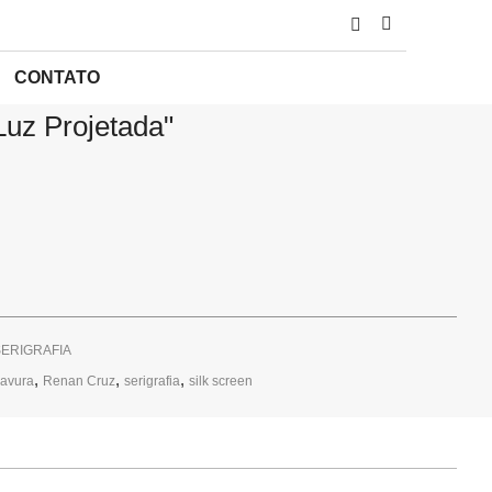
FIA
/ RENAN CRUZ – “LUZ PROJETADA”
CONTATO
Luz Projetada"
ERIGRAFIA
,
,
,
ravura
Renan Cruz
serigrafia
silk screen