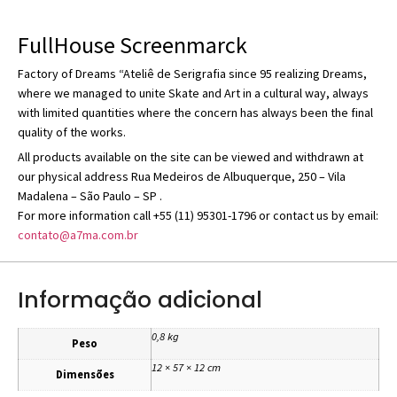
FullHouse Screenmarck
Factory of Dreams “Ateliê de Serigrafia since 95 realizing Dreams,
where we managed to unite Skate and Art in a cultural way, always
with limited quantities where the concern has always been the final
quality of the works.
All products available on the site can be viewed and withdrawn at
our physical address Rua Medeiros de Albuquerque, 250 – Vila
Madalena – São Paulo – SP .
For more information call +55 (11) 95301-1796 or contact us by email:
contato@a7ma.com.br
Informação adicional
0,8 kg
Peso
12 × 57 × 12 cm
Dimensões