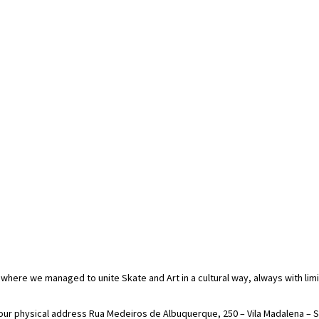
 where we managed to unite Skate and Art in a cultural way, always with lim
 our physical address Rua Medeiros de Albuquerque, 250 – Vila Madalena – S