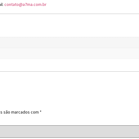
il:
contato@a7ma.com.br
os são marcados com
*