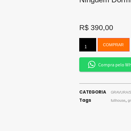
R$
390,00
COMPRAR
Compra pelo W
CATEGORIA
GRAVURA/S
Tags
,
fullhouse
g