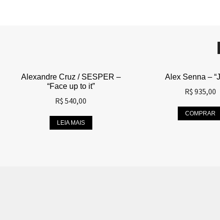
Alexandre Cruz / SESPER –
Alex Senna – “
“Face up to it”
R$
935,00
R$
540,00
COMPRAR
LEIA MAIS