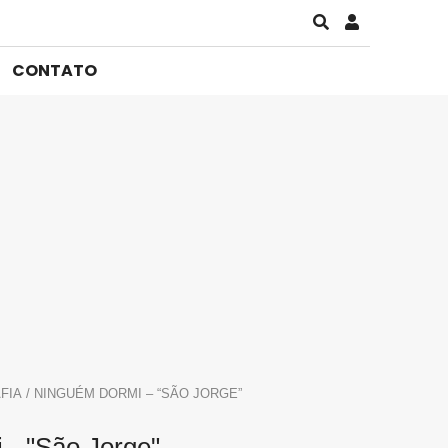
CONTATO
FIA
/ NINGUÉM DORMI – “SÃO JORGE”
- "São Jorge"