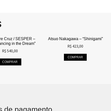
S
re Cruz / SESPER –
Atsuo Nakagawa – “Shinigami”
Dancing in the Dream”
R$
423,00
R$
540,00
COMPRAR
COMPRAR
s de pagamento