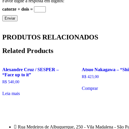
Favor digite a resposta em dígitos:
catorze + dois =
PRODUTOS RELACIONADOS
Related Products
Alexandre Cruz / SESPER –
Atsuo Nakagawa – “Shi
“Face up to it”
R$
423,00
R$
540,00
Comprar
Leia mais
Rua Medeiros de Albuquerque, 250 - Vila Madalena - São P