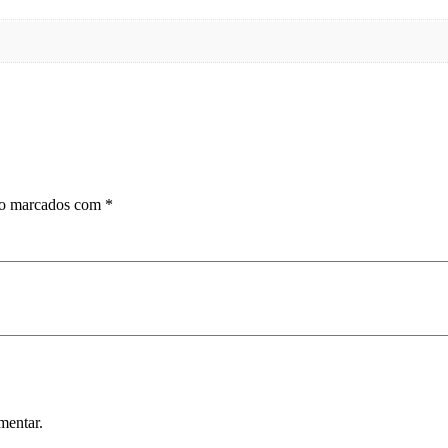
ão marcados com
*
mentar.