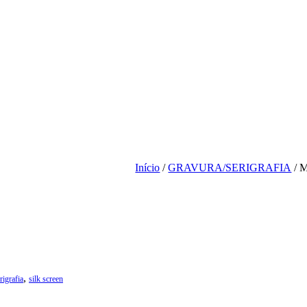
Início
/
GRAVURA/SERIGRAFIA
/ M
,
rigrafia
silk screen