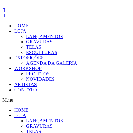
Pular
para
o
conteúdo
HOME
LOJA
LANÇAMENTOS
GRAVURAS
TELAS
ESCULTURAS
EXPOSIÇÕES
AGENDA DA GALERIA
WORKSHOP
PROJETOS
NOVIDADES
ARTISTAS
CONTATO
Menu
HOME
LOJA
LANÇAMENTOS
GRAVURAS
TELAS