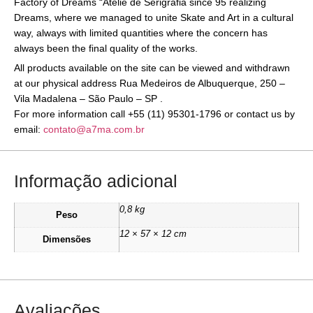
Factory of Dreams “Ateliê de Serigrafia since 95 realizing
Dreams, where we managed to unite Skate and Art in a cultural
way, always with limited quantities where the concern has
always been the final quality of the works.
All products available on the site can be viewed and withdrawn
at our physical address Rua Medeiros de Albuquerque, 250 –
Vila Madalena – São Paulo – SP .
For more information call +55 (11) 95301-1796 or contact us by
email:
contato@a7ma.com.br
Informação adicional
0,8 kg
Peso
12 × 57 × 12 cm
Dimensões
Avaliações