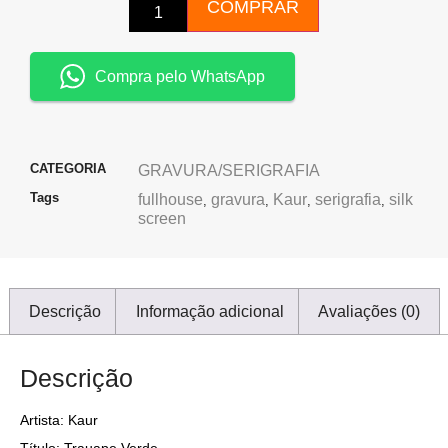
COMPRAR
Compra pelo WhatsApp
CATEGORIA
GRAVURA/SERIGRAFIA
Tags
fullhouse
gravura
Kaur
serigrafia
silk
,
,
,
,
screen
Descrição
Informação adicional
Avaliações (0)
Descrição
Artista: Kaur
Título: Trauape Verde