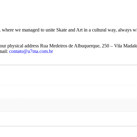
, where we managed to unite Skate and Art in a cultural way, always wit
t our physical address Rua Medeiros de Albuquerque, 250 – Vila Madal
mail:
contato@a7ma.com.br