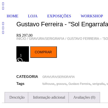
Pular
para
o
HOME
LOJA
EXPOSIÇÕES
WORKSHOP
conteúdo
Gustavo Ferreira - "Sol Engarraf
R$
297,00
INÍCIO
/
GRAVURA/SERIGRAFIA
/ GUSTAVO FERREIRA – “S
Gustavo
COMPRAR
Ferreira
-
"Sol
Compra pelo WhatsApp
Engarrafado"
quantidade
CATEGORIA
GRAVURA/SERIGRAFIA
Tags
,
,
,
,
fullhouse
gravura
Gustavo Ferreira
serigrafia
s
Descrição
Informação adicional
Avaliações (0)